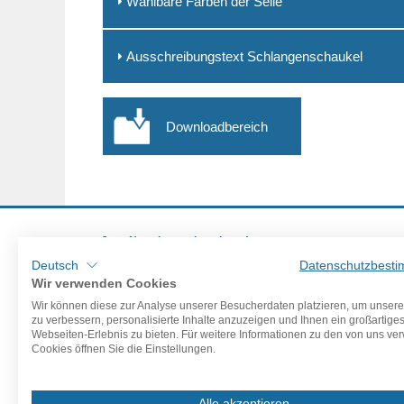
Wählbare Farben der Seile
Ausschreibungstext Schlangenschaukel
Downloadbereich
Jetzt Newsletter abonnieren!
Deutsch
Datenschutzbest
Wir verwenden Cookies
Wir können diese zur Analyse unserer Besucherdaten platzieren, um unser
zu verbessern, personalisierte Inhalte anzuzeigen und Ihnen ein großartige
Webseiten-Erlebnis zu bieten. Für weitere Informationen zu den von uns v
Cookies öffnen Sie die Einstellungen.
Alle akzeptieren