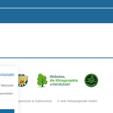
immungen
e Webseite
s
erwendeten
Impressum & Datenschutz © smb Seilspielgeräte GmbH