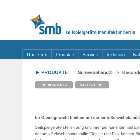
Über smb
Produkte
Service
Inklusion
Kat
PRODUKTE
Schwebeband®
Besonde
Im Gleichgewicht bleiben mit der smb-Schwebebandf
Seilspielgeräte stellen aufgrund ihrer permanenten Instabi
der smb-Schwebebandfamilie
Classic
und
Flux
können Sie