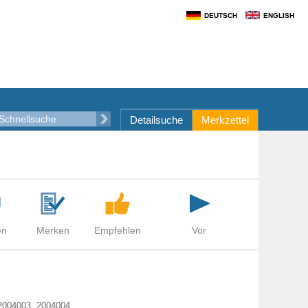
DEUTSCH
ENGLISH
Detailsuche
Merkzettel
 2004003, 2004004