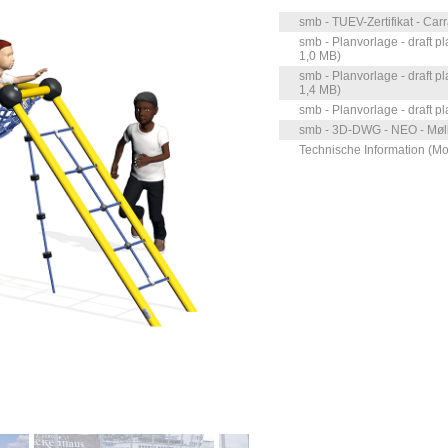
smb - TUEV-Zertifikat - Car
smb - Planvorlage - draft pl
1,0 MB)
smb - Planvorlage - draft p
1,4 MB)
smb - Planvorlage - draft p
smb - 3D-DWG - NEO - Mølle
Technische Information (M