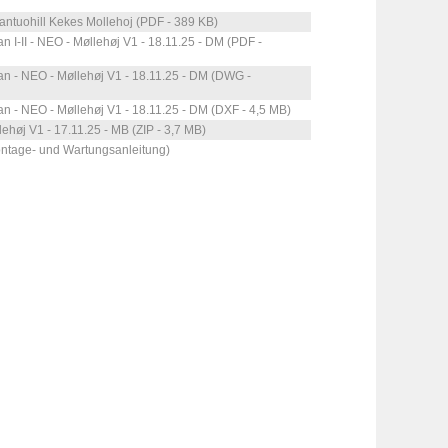
rantuohill Kekes Mollehoj (PDF - 389 KB)
an I-II - NEO - Møllehøj V1 - 18.11.25 - DM (PDF -
lan - NEO - Møllehøj V1 - 18.11.25 - DM (DWG -
lan - NEO - Møllehøj V1 - 18.11.25 - DM (DXF - 4,5 MB)
høj V1 - 17.11.25 - MB (ZIP - 3,7 MB)
ontage- und Wartungsanleitung)